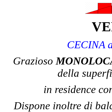
VE
C
ECINA a
Grazioso
MONOLOC
della superf
in residence co
Dispone inoltre di bal