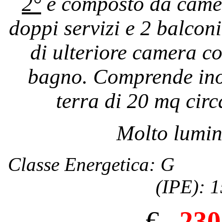
2°
è composto da camer
doppi servizi e 2 balcon
di ulteriore camera co
bagno. Comprende ino
terra di 20 mq circ
Molto lumin
Classe Energetica: G I
(IPE): 
€
230