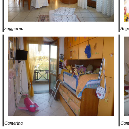
Soggiorno
Ango
Camerina
Came