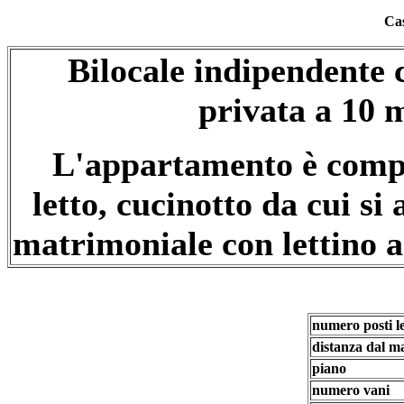
Ca
Bilocale indipendente 
privata a 10 m
L'appartamento è compo
letto, cucinotto da cui s
matrimoniale con lettino 
numero posti le
distanza dal m
piano
numero vani