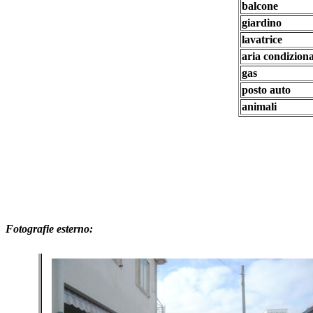
balcone
giardino
lavatrice
aria condizion
gas
posto auto
animali
Fotografie esterno: