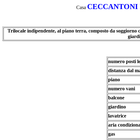
C
ECCANTONI Ro
Casa
Trilocale indipendente, al piano terra, composto da soggiorno
giard
numero posti le
distanza dal m
piano
numero vani
balcone
giardino
lavatrice
aria condizion
gas