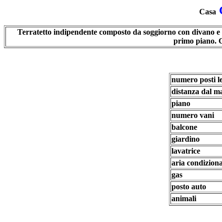
Casa
Terratetto indipendente composto da soggiorno con divano e 
primo piano. G
numero posti le
distanza dal m
piano
numero vani
balcone
giardino
lavatrice
aria condizion
gas
posto auto
animali