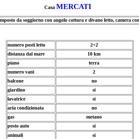
MERCATI
Casa
composto da soggiorno con angolo cottura e divano letto, camera co
numero posti letto
2+2
distanza dal mare
10 km
piano
terra
numero vani
2
balcone
no
giardino
si
lavatrice
si
aria condizionata
no
gas
metano
posto auto
si
animali
si