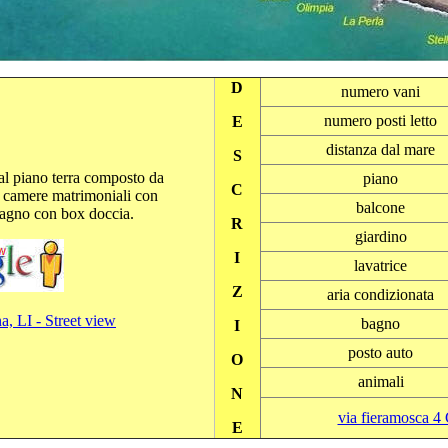
D
numero vani
numero posti letto
E
distanza dal mare
S
al piano terra composto da
piano
C
e camere matrimoniali con
balcone
bagno con box doccia.
R
giardino
I
lavatrice
Z
aria condizionata
a, LI - Street view
bagno
I
posto auto
O
animali
N
via fieramosca 4
E