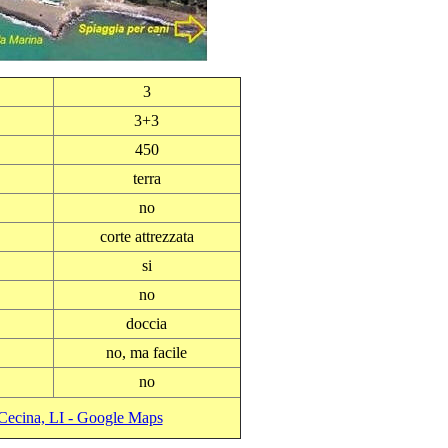
3
3+3
450
terra
no
corte attrezzata
si
no
doccia
no, ma facile
no
 Cecina, LI - Google Maps