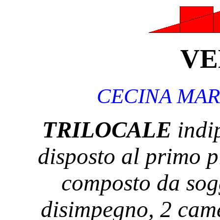
VE
CECINA MA
T
RILOCALE
indi
disposto al primo 
composto da sog
disimpegno, 2 came