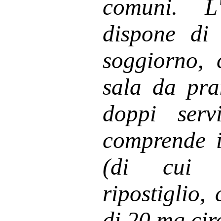
comuni. L
dispone di 
soggiorno, 
sala da pra
doppi serv
comprende i
(di cui 
ripostiglio,
di 20 mq cir