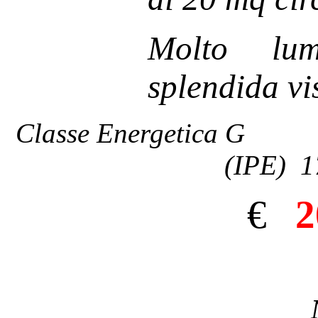
M
olto lu
splendida vi
Classe Energetica G In
(IPE) 1
€
2