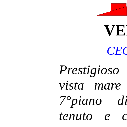
VE
CEC
Prestigio
vista mare
7°piano d
tenuto e c