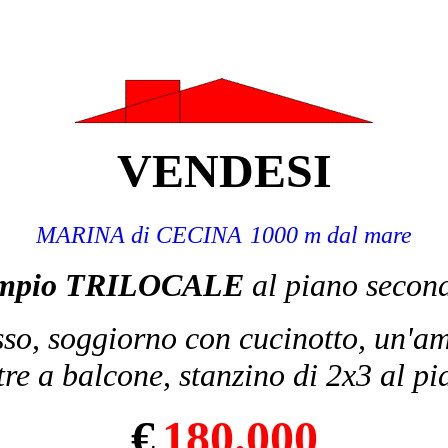
VENDESI
MARINA di CECINA
1000 m dal mare
mpio TRILOCALE
al piano secon
so, soggiorno con cucinotto, un'
re a balcone, stanzino di 2x3 al pia
€
180
.000