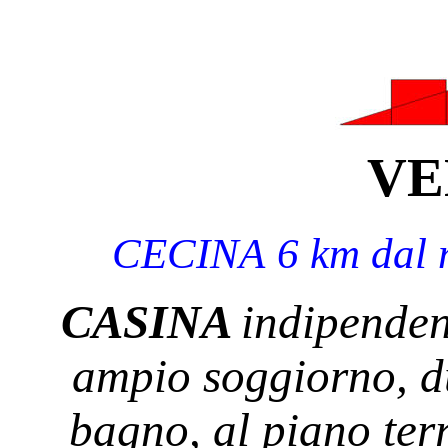
VE
CECINA
6 k
m dal
C
ASINA
indipende
ampio soggiorno, d
bagno, al piano ter