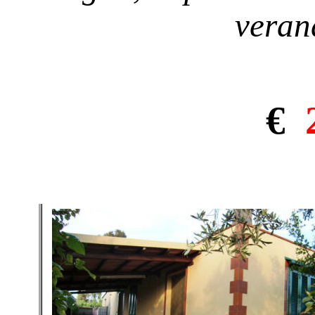
veran
€
2