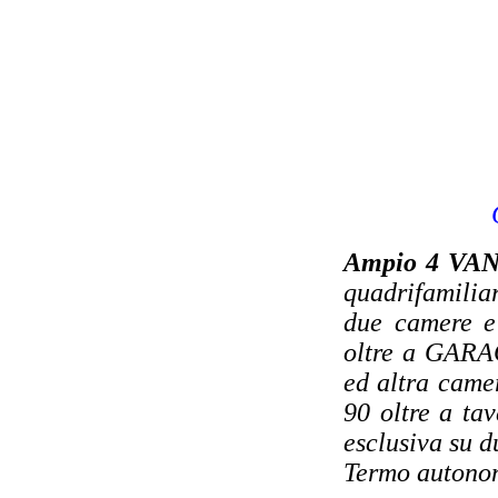
Ampio 4 VA
quadrifamilia
due camere e 
oltre a GARA
ed altra came
90 oltre a ta
esclusiva su d
Termo autono