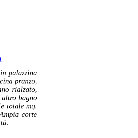
A
 in palazzina
cina pranzo,
no rialzato,
 altro bagno
ie totale mq.
 Ampia corte
tà.