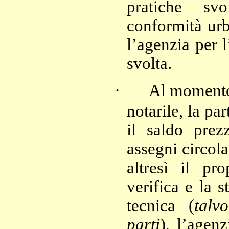
pratiche svo
conformità urb
l’agenzia per 
svolta.
·
Al momento 
notarile, la pa
il saldo prez
assegni circola
altresì il pr
verifica e la s
tecnica (
talv
parti
), l’agen