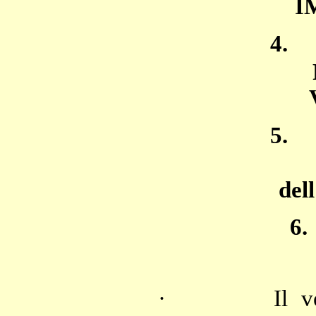
I
4.
5.
de
6.
·
Il v