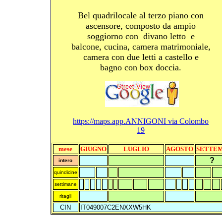
Bel quadrilocale al terzo piano con
ascensore, composto da ampio
soggiorno con divano letto e
balcone, cucina, camera matrimoniale,
camera con due letti a castello e
bagno con box doccia.
https://maps.app.
ANNIGONI via Colombo
19
mese
GIUGNO
LUGLIO
AGOSTO
SETTE
?
intero
quindicine
settimane
ritagli
CIN
IT049007C2ENXXW5HK