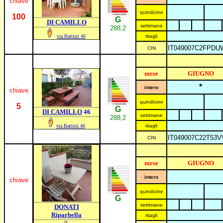
chiave
quindicine
100
G
DI CAMILLO
settimane
288,2
via Battisti 46
ritagli
IT049007C2FPD
CIN
mese
GIUGNO
*
intero
chiave
quindicine
5
G
DI CAMILLO
46
settimane
288,2
via Battisti 46
ritagli
IT049007C22T53V
CIN
mese
GIUGNO
intero
chiave
quindicine
G
settimane
DONATI
Riparbella
ritagli