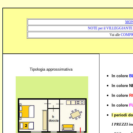
MON
NOTE per il VILLEGGIANTE
Vai alle
COMPR
Tipologia approssimativa
In colore
B
I
n colore
N
In colore
R
In colore
F
I periodi d
I PREZZI inc