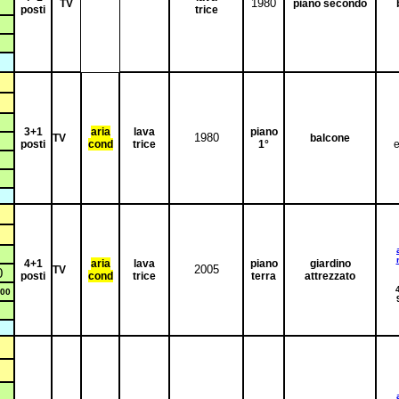
1980
TV
piano secondo
posti
trice
3+1
aria
lava
piano
1980
TV
balcone
posti
cond
trice
1°
e
4+1
aria
lava
piano
giardino
2005
TV
0
posti
cond
trice
terra
attrezzato
00