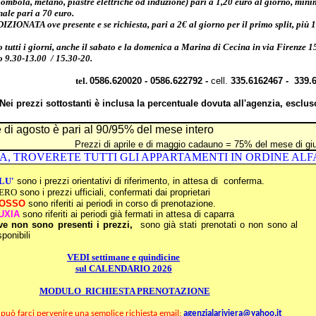
ombola, metano, piastre elettriche od induzione) pari a 1,20 euro al giorno, mini
ale pari a 70 euro.
IONATA ove presente e se richiesta, pari a 2€ al giorno per il primo split, più 1€
 tutti i giorni, anche il sabato e la domenica a Marina di Cecina in via Firenze 15
o 9.30-13.00 / 15.30-20.
tel.
0586.620020
-
0586.622792
-
cell.
335.6162467
- 339.
Nei prezzi sottostanti è inclusa la percentuale dovuta all'agenzia, esc
i agosto è pari al 90/95% del mese intero
Prezzi di aprile e di maggio cadauno = 75% del mese di gi
ERETE TUTTI GLI APPARTAMENTI IN ORDINE ALFABETICO
LU'
sono i prezzi orientativi di riferimento, in attesa di conferma.
ERO
sono i prezzi ufficiali, confermati dai proprietari
OSSO
sono riferiti ai periodi in corso di prenotazione.
UXIA
sono riferiti ai periodi già fermati in attesa di caparra
e non sono presenti i prezzi,
sono già stati prenotati o non sono al
ponibili
VEDI settimane e quindicine
sul CALENDARIO 20
2
6
MODULO RICHIESTA PRENOTAZIONE
può farci pervenire una semplice richiesta email:
agenzialariviera@yahoo.it