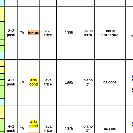
2+2
lava
piano
corte
termo
1995
TV
posti
trice
terra
attrezzata
e
4+1
aria
lava
piano
TV
1995
balcone
posti
cond
trice
2°
aria
cond
4+1
lava
piano
TV
1975
balcone
posti
trice
1°