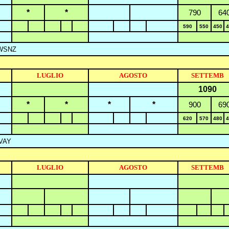
*
*
790
64
590
550
450
4
UWSNZ
LUGLIO
AGOSTO
SETTEMB
1090
*
*
*
*
90
0
69
620
570
480
4
VAY
LUGLIO
AGOSTO
SETTEMB