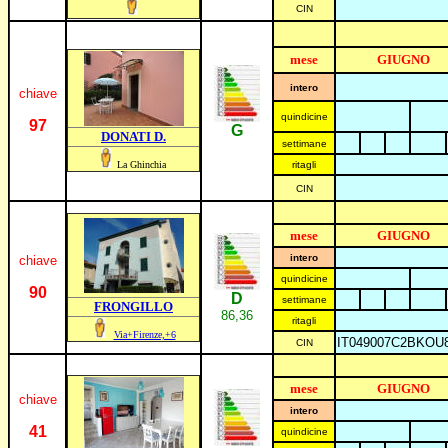
CIN
mese
GIUGNO
intero
chiave
quindicine
97
G
DONATI D.
settimane
La Ghinchia
ritagli
CIN
mese
GIUGNO
intero
chiave
quindicine
90
D
settimane
FRONGILLO
86,36
ritagli
Via+Firenze,+6
IT049007C2BKO
CIN
mese
GIUGNO
chiave
intero
41
quindicine