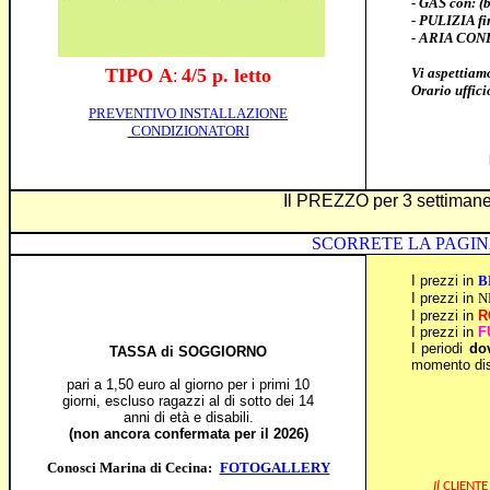
- GAS con: (b
- PULIZIA fin
- ARIA CONDIZ
TIPO
A
4/5 p. letto
Vi aspettiamo
:
Orario uffici
PREVENTIVO INSTALLAZIONE
CONDIZIONATORI
Il PREZZO per 3 settimane d
SCORRETE LA PAGINA, TROV
I prezzi in
B
I prezzi in
N
I prezzi in
R
I prezzi in
F
I periodi
dov
TASSA di SOGGIORNO
momento dis
pari a 1,50 euro al giorno per i primi 10
giorni, escluso ragazzi al di sotto dei 14
anni di età e disabili.
(non ancora confermata per il 2026)
Conosci Marina di Cecina:
FOTOGALLERY
Il
CLIENTE 