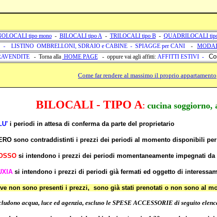
OLOCALI tipo mono
-
BILOCALI tipo A
-
TRILOCALI tipo B
-
QUADRILOCALI tip
-
LISTINO OMBRELLONI, SDRAIO e CABINE
-
SPIAGGE per CANI
-
MODAL
Co
AVENDITE
-
Torna alla
HOME PAGE
- oppure vai agli affitti:
AFFITTI ESTIVI
-
Come far rendere al massimo il proprio appartamento
BILOCALI - TIPO
A
cucina soggiorno, 
:
LU'
i periodi in attesa di conferma da parte del proprietario
ERO
sono contraddistinti i prezzi dei periodi al momento disponibili per
OSSO
si intendono i prezzi dei periodi momentaneamente impegnati da 
UXIA
si intendono i prezzi di periodi già fermati ed oggetto di interessa
ove non sono presenti i prezzi, sono già stati prenotati o non sono al m
ludono acqua, luce ed agenzia, escluso le SPESE ACCESSORIE di seguito elenc