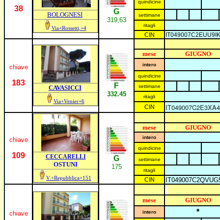
quindicine
38
G
BOLOGNESI
settimane
319
,63
ritagli
Via+Rossetti,+4
CIN
IT049007C2E
UU9I
mese
GIUGNO
intero
chiave
quindicine
183
F
settimane
CAVASICCI
332.45
ritagli
Via+Venier+6
IT049007C2E3XA
CIN
mese
GIUGNO
intero
chiave
quindicine
1
09
CECCARELLI
G
settimane
OSTUNI
175
ritagli
V.+Repubblica+151
CIN
IT049007C2QVU
mese
GIUGNO
*
intero
chiave