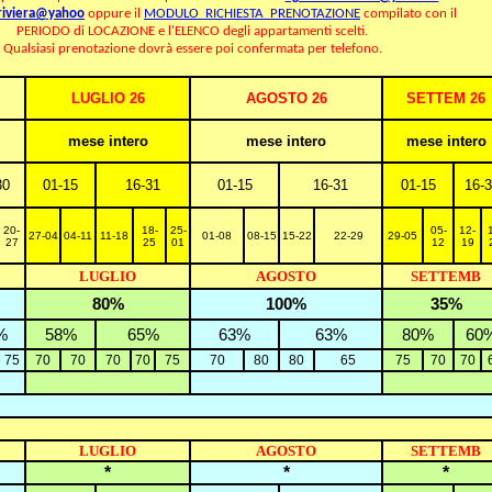
riviera@yahoo
oppure il
MODULO RICHIESTA PRENOTAZIONE
compilato con il
PERIODO di LOCAZIONE e l'ELENCO degli appartamenti scelti.
Qualsiasi prenotazione dovrà essere poi confermata per telefono.
LUGLIO 2
6
AGOSTO 2
6
SETTEM 2
6
mese intero
mese intero
mese intero
30
01-15
16-31
01-15
16-31
01-15
16-
20-
18-
25-
05-
12-
27-04
04-11
11-18
01-08
08-15
15-22
22-29
29
-0
5
27
25
01
12
19
LUGLIO
AGOSTO
SETTEMB
80%
100%
35%
%
58%
65%
63%
63%
80%
60
75
70
70
70
70
75
70
80
80
65
75
70
70
LUGLIO
AGOSTO
SETTEMB
*
*
*