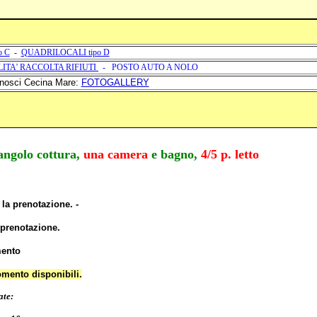
o C
-
QUADRILOCALI tipo D
ITA' RACCOLTA RIFIUTI
-
POSTO AUTO A NOLO
nosci Cecina Mare:
FOTOGALLERY
angolo cottura,
una camera
e bagno,
4/5 p. letto
 la prenotazione. -
prenotazione.
mento
omento disponibili.
ate: