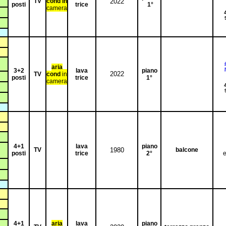
TV
cond in
2022
posti
trice
1°
camera
aria
3+2
lava
piano
2022
TV
cond
in
posti
trice
1°
camera
4+1
lava
piano
TV
1980
balcone
posti
trice
2°
e
4+1
aria
lava
piano