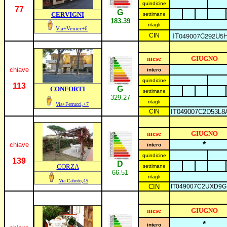
quindicine
77
G
CERVIGNI
settimane
183.39
ritagli
Via+Venier+6
IT049007C292U5
CIN
mese
GIUGNO
chiave
intero
quindicine
113
G
CONFORTI
settimane
329.2
7
ritagli
Via+Ferrucci,+7
CIN
IT049007C2D53L8
mese
GIUGNO
*
chiave
intero
quindicine
139
D
CORZA
settimane
66.51
ritagli
Via Caboto,45
CIN
IT049007C2UXD9G
mese
GIUGNO
*
intero