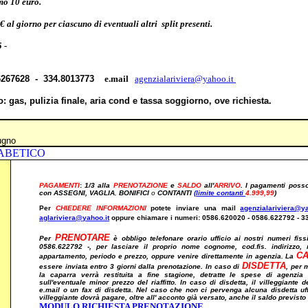
mo 10 euro.
 al giorno per ciascuno di eventuali altri split presenti.
 -
6267628 -
334.8013773
e.mail
agenzialariviera@yahoo.it
luso: gas, pulizia finale, aria cond e tassa soggiorno, ove richiesta.
ugno
PAGAMENTI
:
1/3
alla
PRENOTAZIONE
e
SALDO
all'
ARRIVO
. I pagamenti posso
con
ASSEGNI
,
VAGLIA
,
BONIFICI
o
CONTANTI
(limite contanti
4.999,99
)
Per
CHIEDERE INFORMAZIONI
potete inviare una mail
agenzialariviera@ya
aglariviera@yahoo.it
oppure chiamare i numeri: 0586.620020 - 0586.
622792 -
3
PRENOTARE
Per
è obbligo telefonare orario ufficio ai nostri numeri fis
0586.622792 -
, per lasciare il proprio nome cognome, cod.fis. indirizzo
C
appartamento, periodo e prezzo,
oppure venire direttamente in agenzia.
La
DISDETTA
essere inviata entro 3 giorni
dalla prenotazione. In caso di
, per 
la caparra verrà restituita a fine stagione, detratte le spese di agenzia 
sull'eventuale minor prezzo del riaffitto. In caso di disdetta, il villeggiante 
e.mail o un fax di disdetta. Nel caso che non ci pervenga alcuna disdetta uffic
villeggiante dovrà pagare, oltre all' acconto già versato, anche il saldo previsto 
MODULO RICHIESTA PRENOTAZIONE