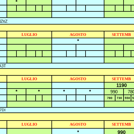
*
HZ6Z
LUGLIO
AGOSTO
SETTEMB
*
A3T
LUGLIO
AGOSTO
SETTEMB
1190
*
*
*
*
99
0
78
780
730
550
5
7DI
LUGLIO
AGOSTO
SETTEMB
*
990