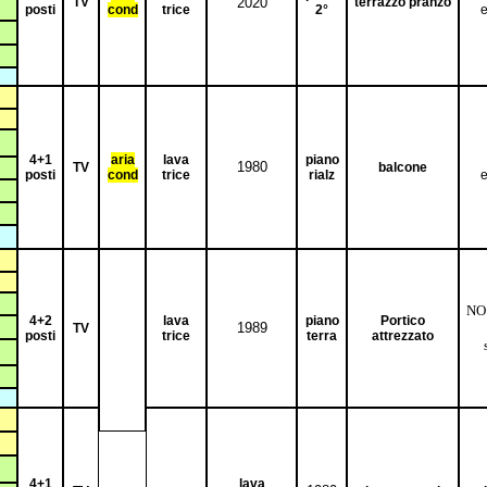
TV
2020
terrazzo pranzo
posti
cond
trice
2°
e
4+1
aria
lava
piano
1980
TV
balcone
posti
cond
trice
rialz
e
NO 
4+2
lava
piano
Portico
1989
TV
posti
trice
terra
attrezzato
4+1
lava