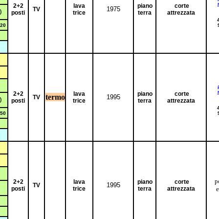
2+2
lava
piano
corte
1975
TV
0
posti
trice
terra
attrezzata
20
2+2
lava
piano
corte
termo
1995
TV
0
posti
trice
terra
attrezzata
50
p
2+2
lava
piano
corte
1995
TV
posti
trice
terra
attrezzata
e