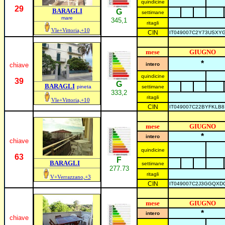
quindicine
29
BARAGLI
G
settimane
mare
345,1
ritagli
Vle+Vittoria,+10
CIN
IT049007C2Y73USXY
mese
GIUGNO
*
chiave
intero
quindicine
39
G
BARAGLI
pineta
settimane
333,2
ritagli
Vle+Vittoria,+10
CIN
IT049007C22BYFKLB8
mese
GIUGNO
*
intero
chiave
quindicine
63
F
BARAGLI
settimane
277.73
ritagli
V+Verrazzano,+3
CIN
IT049007C2J3GGQXD
mese
GIUGNO
*
intero
chiave