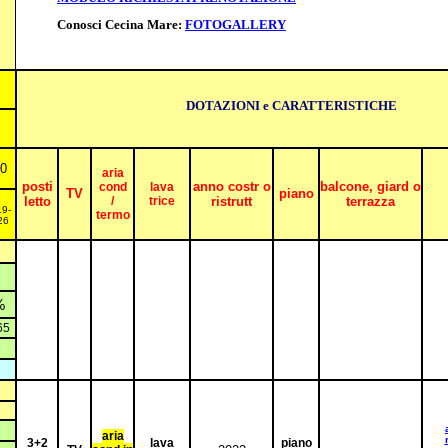
Conosci Cecina Mare:
FOTOGALLERY
DOTAZIONI e CARATTERISTICHE
30
aria
posti
anno costr o
balcone, giard o
cond
lava
TV
piano
letto
/
trice
ristrutt
terrazza
19
-
termo
26
%
65
aria
3+2
lava
piano