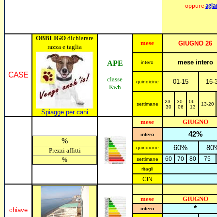
oppure
agla
OBBLIGO
dichiarare
mese
GIUGNO 2
6
razza e taglia
mese intero
APE
intero
CASE
classe
01-15
16-
quindicine
Kwh
23-
30-
06-
settimane
13-20
30
06
13
Spiagge per cani
mese
GIUGNO
42%
intero
%
60%
80
quindicine
Prezzi affitti
6
0
70
8
0
75
%
settimane
ritagli
CIN
mese
GIUGNO
*
intero
chiave