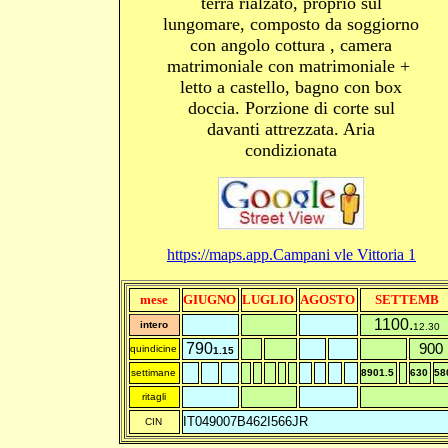
terra rialzato, proprio sul
lungomare, composto da soggiorno
con angolo cottura , camera
matrimoniale con matrimoniale +
letto a castello, bagno con box
doccia. Porzione di corte sul
davanti attrezzata. Aria
condizionata
https://maps.app.
Campani vle Vittoria 1
mese
GIUGNO
LUGLIO
AGOSTO
SETTEMB
1100.
intero
12.30
790
90
0
quindicine
1.15
settimane
8901.5
630
58
ritagli
IT049007B462I566JR
CIN