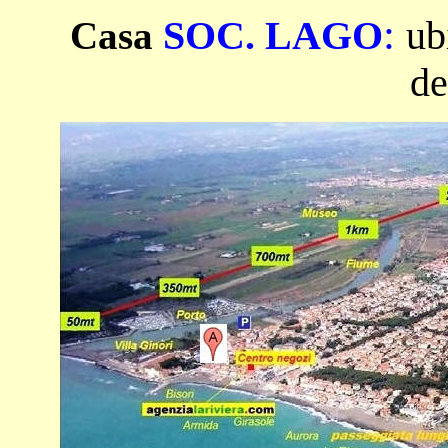
:
SOC. LAGO
ub
Casa
de