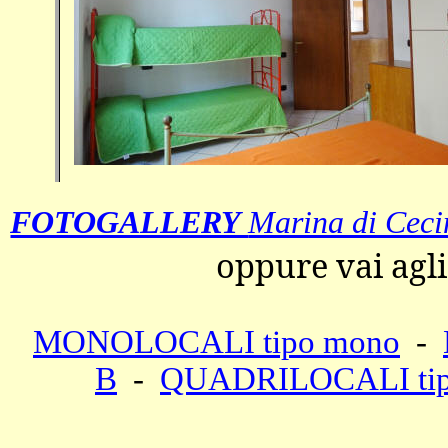
FOTOGALLERY
Marina di Ceci
oppure vai agli a
MONOLOCALI tipo mono
-
B
-
QUADRILOCALI tip