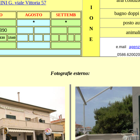
aria condiz
 G. viale Vittoria 57
I
bagno doppi 
O
AGOSTO
SETTEMB
O
*
*
posto au
N
8
90
animal
330
1540
E
e.mail
agenzi
0586.620020
Fotografie esterno: