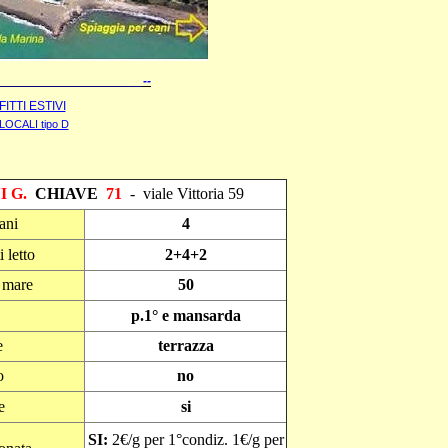
____________________--
FITTI ESTIVI
OCALI tipo D
I G.
CHIAVE
71
- viale Vittoria 59
ani
4
 letto
2
+4+2
l mare
50
p.1° e mansarda
e
terrazza
o
no
e
si
SI:
2€/g per 1°condiz. 1€/g per