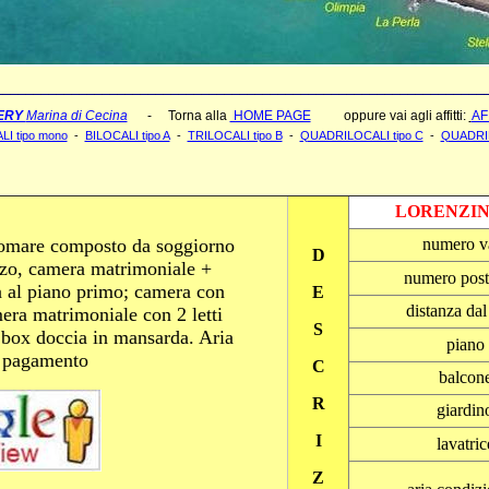
_________________________________________________________________
ERY
Marina di Cecina
- Torna alla
HOME PAGE
oppure vai agli affitti:
AF
 tipo mono
-
BILOCALI tipo A
-
TRILOCALI tipo B
-
QUADRILOCALI tipo C
-
QUADRIL
LORENZIN
gomare composto da soggiorno
numero v
D
nzo, camera matrimoniale +
numero posti
 al piano primo; camera con
E
distanza da
mera matrimoniale con 2 letti
S
 box doccia in mansarda. Aria
piano
a pagamento
C
balcon
R
giardin
I
lavatric
Z