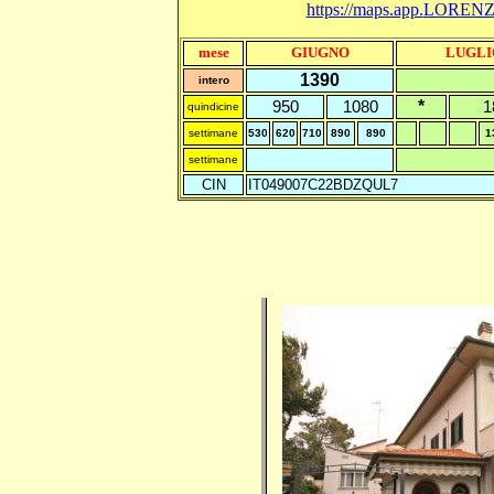
https://maps.app.
LORENZINI
mese
GIUGNO
LUGLI
1390
intero
*
950
1080
1
quindicine
settimane
530
620
710
890
890
1
settimane
CIN
IT049007C22BDZQUL7