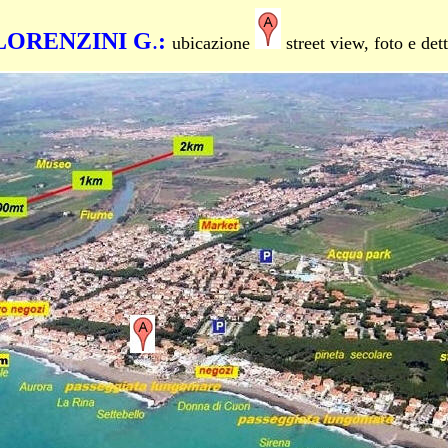
LORENZINI
G
.
:
ubicazione
street view, foto e dett