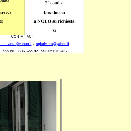
ionata
2° condiz.
servzi
box doccia
to
a NOLO
su richiesta
i
si
CONTATTACI:
alariviera@yahoo.it
/
aglariviera@yahoo.it
 oppure 0586.622792 cell.3356162467