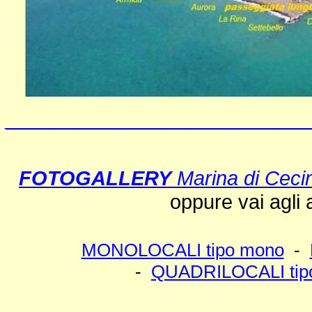
___________________________
FOTOGALLERY
Marina di Ceci
oppure vai agli af
MONOLOCALI tipo mono
-
-
QUADRILOCALI tip