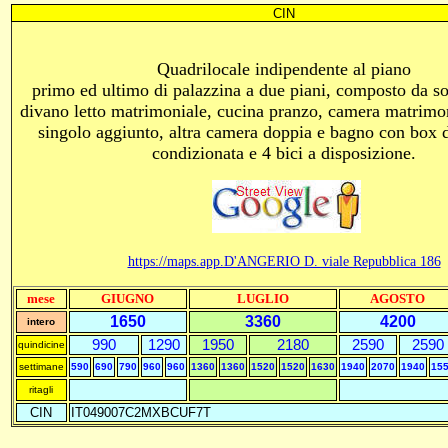
CIN
Quadrilocale indipendente al piano
primo ed ultimo di palazzina a due piani, composto da s
divano letto matrimoniale, cucina pranzo, camera matrimon
singolo aggiunto, altra camera doppia e bagno con box d
condizionata e 4 bici a disposizione.
https://maps.app.D'ANGERIO D. viale Repubblica 186
mese
GIUGNO
LUGLIO
AGOSTO
1650
3360
4200
intero
990
1290
1950
2180
2590
2590
quindicine
settimane
590
690
790
960
960
1360
1360
1520
1520
1630
1940
2070
1940
15
ritagli
CIN
IT049007C2MXBCUF7T