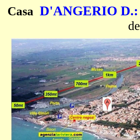
D'ANGERIO D
.
Casa
de