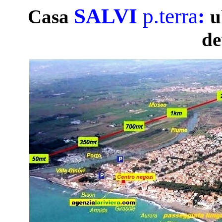
SALVI
p.terra
:
Casa
u
de