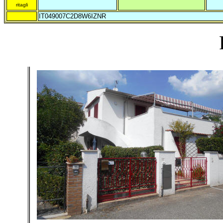
ritagli
IT049007C2
D8W6IZNR