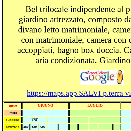
Bel trilocale indipendente al p
giardino attrezzato, composto d
divano letto matrimoniale, came
con matrimoniale, camera con du
accoppiati, bagno box doccia. C
aria condizionata. Giardino 
https://maps.app.
SALVI p.terra v
mese
GIUGNO
LUGLIO
intero
750
quindicine
settimane
450
520
600