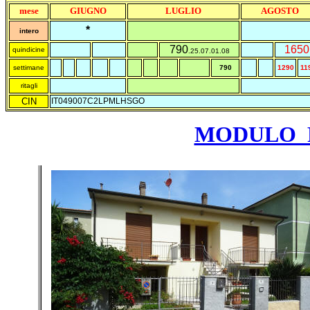
mese
GIUGNO
LUGLIO
AGOSTO
*
intero
790
1650
quindicine
.25.07.01.08
settimane
790
1290
11
ritagli
CIN
IT049007C2LPMLHSGO
MODULO 