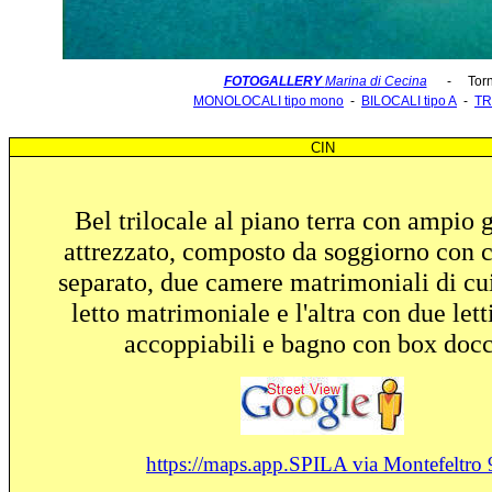
FOTOGALLERY
Marina di Cecina
- Torna
MONOLOCALI tipo mono
-
BILOCALI tipo A
-
TR
CIN
Bel trilocale al piano terra con ampio 
attrezzato, composto da soggiorno con 
separato, due camere matrimoniali di cu
letto matrimoniale e l'altra con due lett
accoppiabili e bagno con box docc
https://maps.app.
SPILA via Montefeltro 