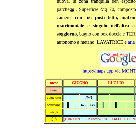
nuova, in zona tranquilla ben espos
parcheggi. Superficie Mq 70, composto
camere,
con 5/6 posti letto, matrim
matrimoniale e singolo nell'altra c
soggiorno
, bagno con box doccia e 
autonomo a metano. LAVATRICE e
aria
https://maps.app via
MONT
mese
GIUGNO
LUGLIO
intero
7
90
quindicine
settimane
670
670
ritagli
CIN
(IT049007C2
...
in corso) - SOLO AFFITTI PE