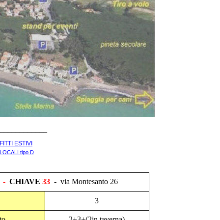
____________
FITTI ESTIVI
OCALI tipo D
 -
CHIAVE
33
- via Montesanto 26
3
to
2
+3+(2in taverna)