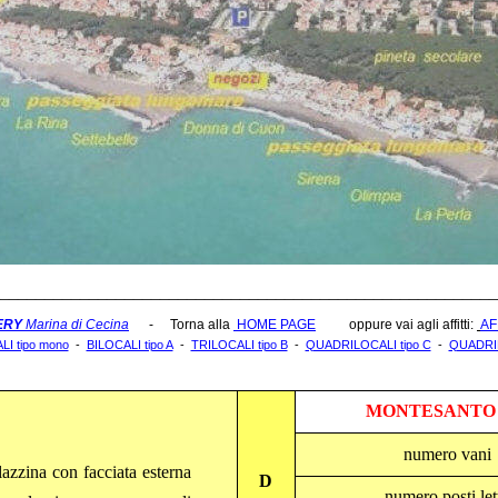
________________________________________________________
ERY
Marina di Cecina
- Torna alla
HOME PAGE
oppure vai agli affitti:
AF
 tipo mono
-
BILOCALI tipo A
-
TRILOCALI tipo B
-
QUADRILOCALI tipo C
-
QUADRIL
MONTESANTO
numero vani
azzina con facciata esterna
D
numero posti let