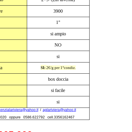
re
3900
1°
si ampio
NO
si
ta
SI:
2€/g per 1°condiz.
box doccia
si facile
si
enzialariviera@yahoo.it
/
aglariviera@yahoo.it
0020 oppure 0586.622792 cell.3356162467