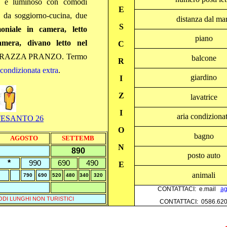
to e luminoso con comodi
E
 da soggiorno-cucina, due
distanza dal ma
S
oniale in camera, letto
piano
amera, divano letto nel
C
TERRAZZA PRANZO. Termo
balcone
R
 condizionata extra
.
giardino
I
Z
lavatrice
I
aria condiziona
ESANTO 26
O
bagno
AGOSTO
SETTEMB
N
890
posto auto
*
990
690
490
E
animali
790
690
520
480
340
320
CONTATTACI: e.mail
ag
RIODI LUNGHI NON TURISTICI
CONTATTACI: 0586.62